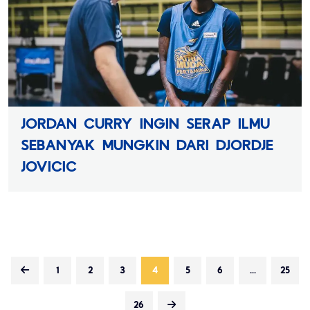
JORDAN CURRY INGIN SERAP ILMU
SEBANYAK MUNGKIN DARI DJORDJE
JOVICIC
1
2
3
4
5
6
...
25
26